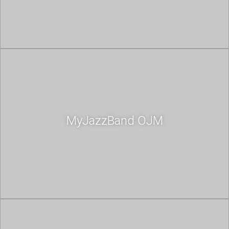
MyJazzBand OJM