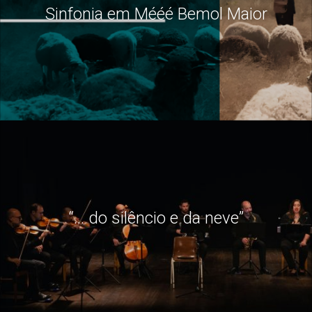
Sinfonia em Mééé Bemol Maior
“… do silêncio e da neve”