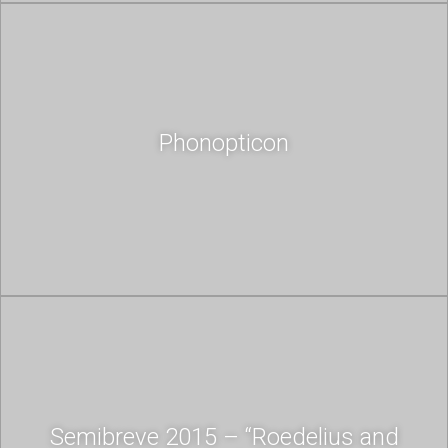
Phonopticon
Semibreve 2015 – “Roedelius and