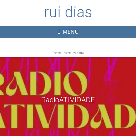
rui dias
MENU
Theme: Electa by
Kaira
RadioATIVIDADE