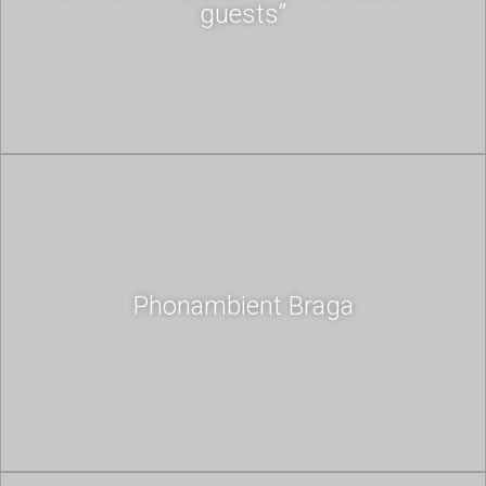
guests”
Phonambient Braga