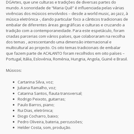
DGArtes, que une culturas e tradições de diversas partes do
mundo. A sonoridade de “Maria Quê” é influenciada pelas várias
vivências dos músicos envolvidos – desde a world music, ao jazz, à
música eletrónica -, dando particular foco a cânticos tradicionais de
embalar de diferentes áreas geográficas e culturas e cruzando a
tradição com a contemporaneidade. Para este espetáculo, foram
criadas parcerias com vários países, que colaboraram na recolha
dos temas , acrescentando uma dimensão internacional e
multicultural ao projecto. Os oito temas tradicionais de embalar
que fazem parte de ACALANTO foram recolhidos em oito países –
Portugal, Itália, Eslovénia, Roménia, Hungria, Angola, Guiné e Brasil.
Músicos:
Cartarina Silva, voz;
Juliana Ramalho, voz;
Catarina Santos, flauta transversal;
Rodrigo Peixoto, guitarras;
Paulo Barros, piano;
Rui Dias, eletrónica;
Diogo Cocharro, baixo;
Pedro Oliveira, bateria, percussões;
Helder Costa, som, produção.