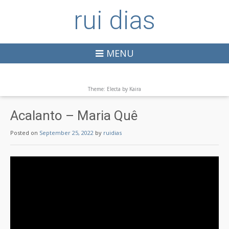
rui dias
MENU
Theme: Electa by
Kaira
Acalanto – Maria Quê
Posted on
September 25, 2022
by
ruidias