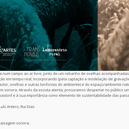
da num campo ao ar livre, junto de um rebanho de ovelhas acompanhadas
ção em tempo real, incorporando (pela captação e modelação de gravaçõ
astor, ovelhas e outras biofonias do ambiente) e do espaço/ambiente natur
m sonora. Através da escuta atenta, procuramos despertar no público u
 pastoril e à sua importância como elemento de sustentabilidade das pais
 Luís Antero, Rui Dias
 paisagem sonora;