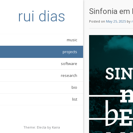
Sinfonia em
rui dias
Posted on
May 25, 2025
by
music
projects
software
research
bio
list
Theme: Electa by
Kaira