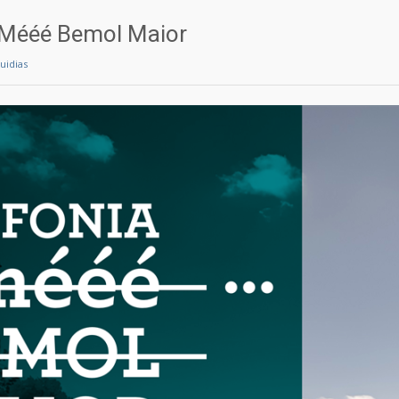
 Mééé Bemol Maior
ruidias