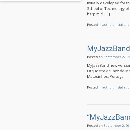
initially developed for t
School of Technology of 
harp midi […]
Posted in
author
,
installati
MyJazzBan
Posted on
September 22, 2
MyJazzBand new version
Orquestra de Jazz de Ma
Matosinhos, Portugal
Posted in
author
,
installati
“MyJazzBan
Posted on
September 2, 20