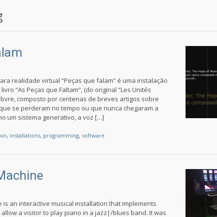
g
alam
para realidade virtual “Peças que falam” é uma instalação
ivro “As Peças que Faltam”, (do original “Les Unités
ebvre, composto por centenas de breves artigos sobre
is que se perderam no tempo ou que nunca chegaram a
mo um sistema generativo, a voz […]
ion
,
installations
,
programming
,
software
 Machine
is an interactive musical installation that implements
allow a visitor to play piano in a jazz|/blues band. It was