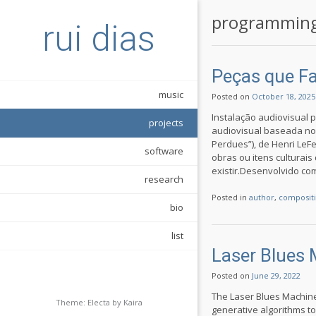
programmin
rui dias
Peças que F
music
Posted on
October 18, 2025
Instalação audiovisual 
projects
audiovisual baseada no l
Perdues”), de Henri LeF
software
obras ou itens cultura
existir.Desenvolvido co
research
Posted in
author
,
composit
bio
list
Laser Blues
Posted on
June 29, 2022
The Laser Blues Machine 
Theme: Electa by
Kaira
generative algorithms to 