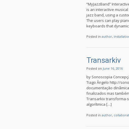
“MyJazzBand” Interactive
is an interactive musical 
jazz band, using a custo
The users can play piano
keyboards that dynamica
Posted in
author
,
installati
Transarkiv
Posted on
June 16, 2016
by Sonoscopia Concepçã
Tiago Ângelo http://sono
documentação dinâmica,
finalizados mas também 
Transarkiv transforma-
algorítmica […]
Posted in
author
,
collabora