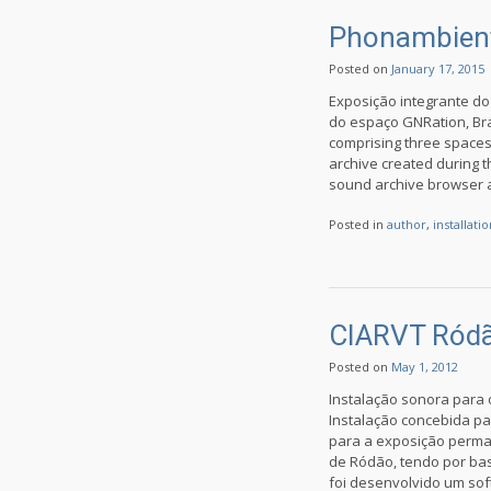
Phonambient
Posted on
January 17, 2015
Exposição integrante do 
do espaço GNRation, Bra
comprising three spaces
archive created during t
sound archive browser an
Posted in
author
,
installati
CIARVT Ród
Posted on
May 1, 2012
Instalação sonora para 
Instalação concebida pa
para a exposição perman
de Ródão, tendo por bas
foi desenvolvido um sof