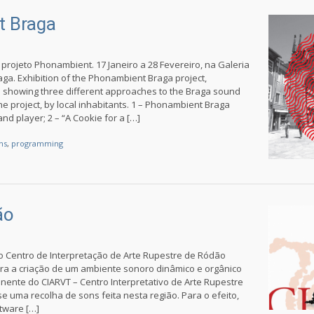
 Braga
projeto Phonambient. 17 Janeiro a 28 Fevereiro, na Galeria
ga. Exhibition of the Phonambient Braga project,
 showing three different approaches to the Braga sound
he project, by local inhabitants. 1 – Phonambient Braga
d player; 2 – “A Cookie for a […]
ons
,
programming
ão
o Centro de Interpretação de Arte Rupestre de Ródão
ra a criação de um ambiente sonoro dinâmico e orgânico
ente do CIARVT – Centro Interpretativo de Arte Rupestre
e uma recolha de sons feita nesta região. Para o efeito,
tware […]