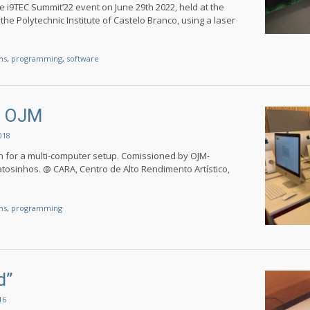
he i9TEC Summit’22 event on June 29th 2022, held at the
the Polytechnic Institute of Castelo Branco, using a laser
ons
,
programming
,
software
d OJM
018
 for a multi-computer setup. Comissioned by OJM-
tosinhos. @ CARA, Centro de Alto Rendimento Artístico,
ons
,
programming
d”
16