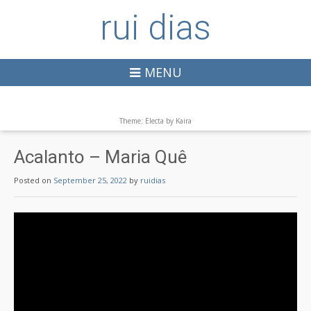
rui dias
MENU
Theme: Electa by
Kaira
Acalanto – Maria Quê
Posted on
September 25, 2022
by
ruidias