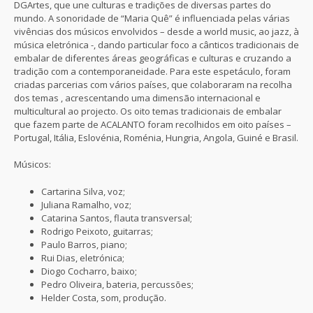
DGArtes, que une culturas e tradições de diversas partes do
mundo. A sonoridade de “Maria Quê” é influenciada pelas várias
vivências dos músicos envolvidos – desde a world music, ao jazz, à
música eletrónica -, dando particular foco a cânticos tradicionais de
embalar de diferentes áreas geográficas e culturas e cruzando a
tradição com a contemporaneidade. Para este espetáculo, foram
criadas parcerias com vários países, que colaboraram na recolha
dos temas , acrescentando uma dimensão internacional e
multicultural ao projecto. Os oito temas tradicionais de embalar
que fazem parte de ACALANTO foram recolhidos em oito países –
Portugal, Itália, Eslovénia, Roménia, Hungria, Angola, Guiné e Brasil.
Músicos:
Cartarina Silva, voz;
Juliana Ramalho, voz;
Catarina Santos, flauta transversal;
Rodrigo Peixoto, guitarras;
Paulo Barros, piano;
Rui Dias, eletrónica;
Diogo Cocharro, baixo;
Pedro Oliveira, bateria, percussões;
Helder Costa, som, produção.