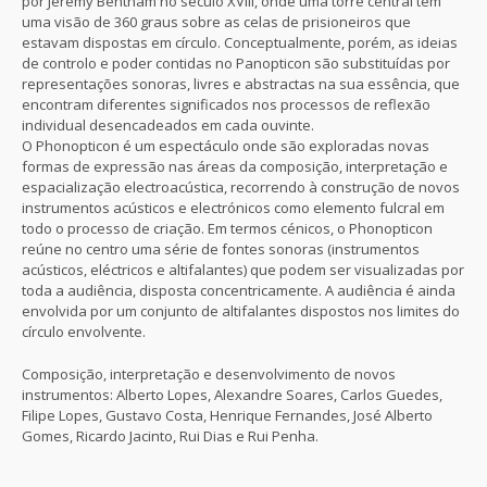
por Jeremy Bentham no século XVIII, onde uma torre central tem
uma visão de 360 graus sobre as celas de prisioneiros que
estavam dispostas em círculo. Conceptualmente, porém, as ideias
de controlo e poder contidas no Panopticon são substituídas por
representações sonoras, livres e abstractas na sua essência, que
encontram diferentes significados nos processos de reflexão
individual desencadeados em cada ouvinte.
O Phonopticon é um espectáculo onde são exploradas novas
formas de expressão nas áreas da composição, interpretação e
espacialização electroacústica, recorrendo à construção de novos
instrumentos acústicos e electrónicos como elemento fulcral em
todo o processo de criação. Em termos cénicos, o Phonopticon
reúne no centro uma série de fontes sonoras (instrumentos
acústicos, eléctricos e altifalantes) que podem ser visualizadas por
toda a audiência, disposta concentricamente. A audiência é ainda
envolvida por um conjunto de altifalantes dispostos nos limites do
círculo envolvente.
Composição, interpretação e desenvolvimento de novos
instrumentos: Alberto Lopes, Alexandre Soares, Carlos Guedes,
Filipe Lopes, Gustavo Costa, Henrique Fernandes, José Alberto
Gomes, Ricardo Jacinto, Rui Dias e Rui Penha.