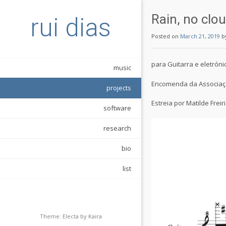
Rain, no clo
rui dias
Posted on
March 21, 2019
b
para Guitarra e eletróni
music
Encomenda da Associaçã
projects
Estreia por Matilde Freir
software
research
bio
list
Theme: Electa by
Kaira