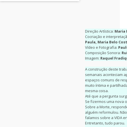
Direção Artística:
Maria 
Cocriação e interpretaç
Paula, Maria Belo Cost
Vídeo e Fotografia:
Paul
Composição Sonora:
Ru
Imagem:
Raquel Fradi
A construção deste trab
semanais aconteciam ap
espaços comuns de respi
muito íntima e partilha
mesma coisa.
Até que a pergunta surg
Se fizermos uma nova c
Sobre a Morte, respond
alguém reformulou. Não
falamos sobre a VIDA en
Entretanto, tudo parou.