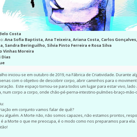
Belo Costa
ão:
Ana Sofia Baptista, Ana Teixeira, Ariana Costa, Carlos Gonçalves
a, Sandra Beringuilho, Silvia Pinto Ferreira e Rosa Silva
o Vinhas Moreira
i Dias
que
alho iniciou-se em outubro de 2019, na Fábrica de Criatividade. Durante 
enas com o objetivo de descobrir corpo, abrir caminhos para o moviment
ração. Este espaço tornou-se para todos um lugar para estar vivo, lado
da, num corpo a corpo, onde chão-pé-perna-intestino-pulmões-braço-mão-
iu:
riação em conjunto vamos falar de quê?
eu alguém. A Morte não, não somos capazes, não estamos prontos, resp
 é a Morte o que me preocupa, é o modo como nos preparamos para ela. 
tão!