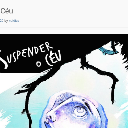
 Céu
20
by
ruidias