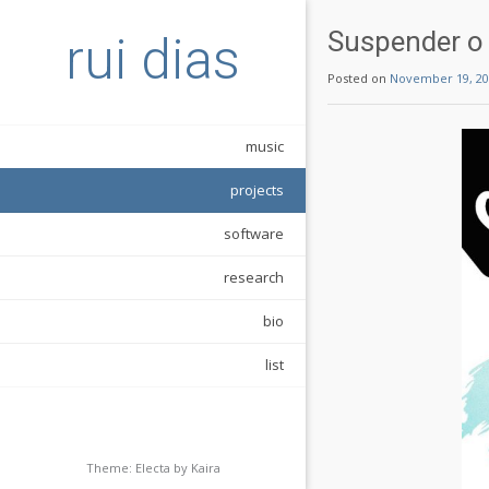
Suspender o
rui dias
Posted on
November 19, 20
music
projects
software
research
bio
list
Theme: Electa by
Kaira