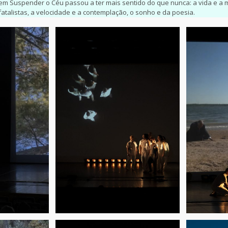
em Suspender o Céu passou a ter mais sentido do que nunca: a vida e a m
fatalistas, a velocidade e a contemplação, o sonho e da poesia.