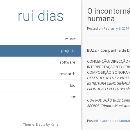
O incontorn
rui dias
humana
Posted on
February 6, 2014
music
BUZZ – Companhia de 
projects
CONCEPÇÃO/DIRECÇÃO C
software
INTERPRETAÇÃO/CO-CRIAÇ
COMPOSIÇÃO SONORA Ru
research
DESENHO DE LUZ e VIDEO
ESTRUTURA CENOGRÁFICA L
bio
PRODUÇÃO EXECUTIVA Alex
list
CO-PRODUÇÃO Buzz Companh
APOIOS Câmara Municipal 
Posted in
author
,
collabora
Theme: Electa by
Kaira