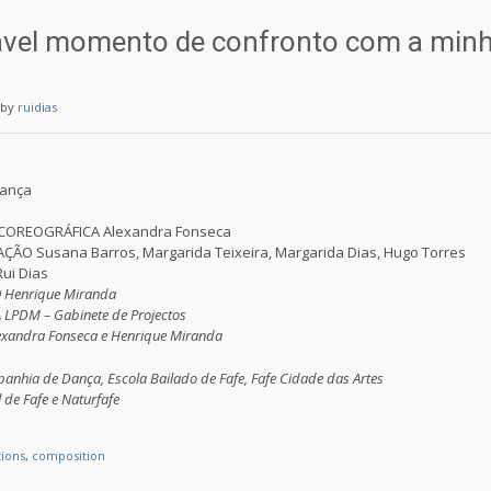
ável momento de confronto com a min
by
ruidias
Dança
OREOGRÁFICA Alexandra Fonseca
ÃO Susana Barros, Margarida Teixeira, Margarida Dias, Hugo Torres
i Dias
 Henrique Miranda
PDM – Gabinete de Projectos
andra Fonseca e Henrique Miranda
ia de Dança, Escola Bailado de Fafe, Fafe Cidade das Artes
de Fafe e Naturfafe
tions
,
composition